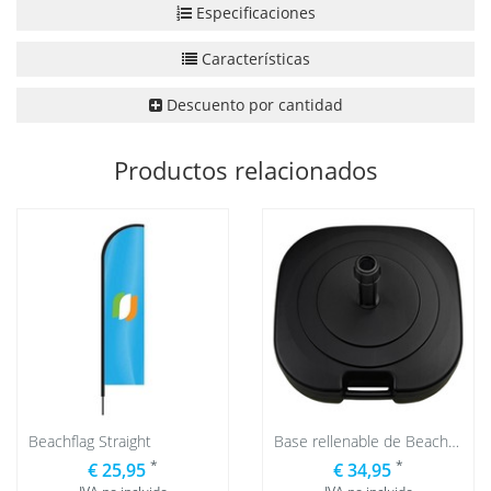
Especificaciones
Características
Descuento por cantidad
Productos relacionados
Beachflag Straight
Base rellenable de Beachflag
*
*
€ 25,95
€ 34,95