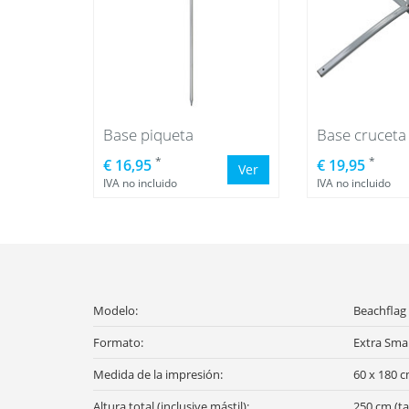
Base piqueta
Base cruceta 
*
*
€ 16,95
€ 19,95
Ver
IVA no incluido
IVA no incluido
Modelo:
Beachflag
Formato:
Extra Smal
Medida de la impresión:
60 x 180 c
Altura total (inclusive mástil):
250 cm (tal