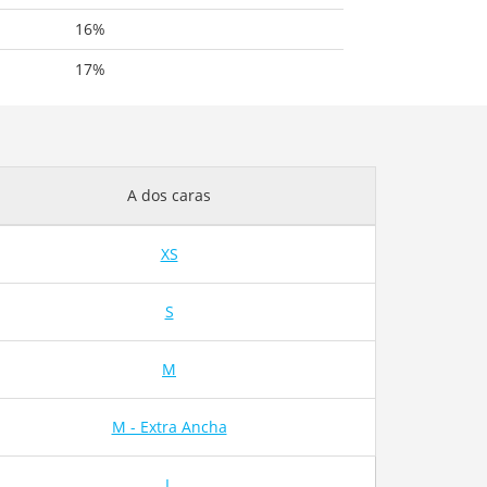
16%
17%
A dos caras
XS
S
M
M - Extra Ancha
L