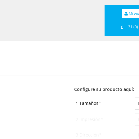
Mi cu
+31 (0)
Configure su producto aquí:
1 Tamaños
*
2 Impresión
*
3 Dirección
*