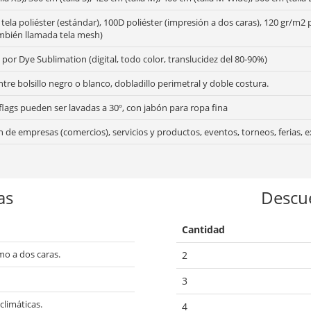
tela poliéster (estándar), 100D poliéster (impresión a dos caras), 120 gr/m2 p
ambién llamada tela mesh)
por Dye Sublimation (digital, todo color, translucidez del 80-90%)
ntre bolsillo negro o blanco, dobladillo perimetral y doble costura.
lags pueden ser lavadas a 30º, con jabón para ropa fina
de empresas (comercios), servicios y productos, eventos, torneos, ferias, e
as
Descu
Cantidad
mo a dos caras.
2
3
climáticas.
4