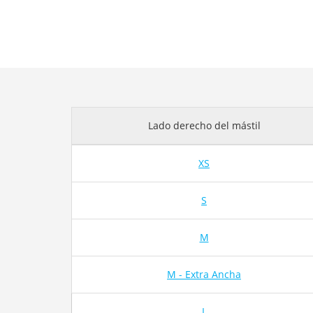
Lado derecho del mástil
XS
S
M
M - Extra Ancha
L