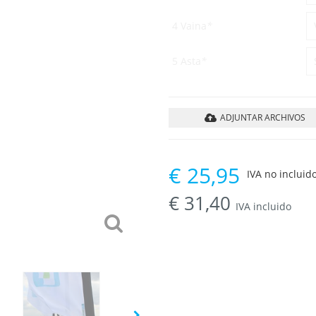
4 Vaina
*
5 Asta
*
ADJUNTAR ARCHIVOS
€
25,95
IVA no incluido
€
31,40
IVA incluido