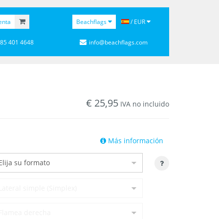
enta
Beachflags
/ EUR
 85 401 4648
info@beachflags.com
€
25,95
IVA no incluido
Más información