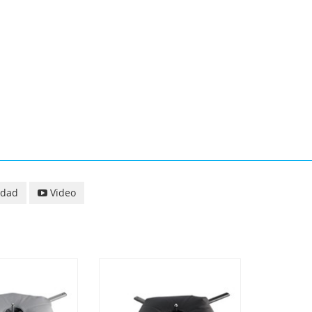
idad
Video