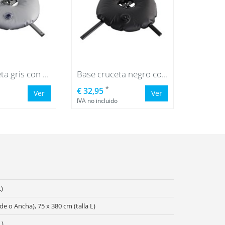
Base cruceta gris con bolsa de agua gris
Base cruceta negro con bolsa de agua negro
*
€ 32,95
Ver
Ver
IVA no incluido
L)
ide o Ancha), 75 x 380 cm (talla L)
L)