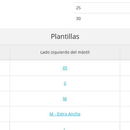
25
30
Plantillas
Lado izquierdo del mástil
XS
S
M
M - Extra Ancha
L