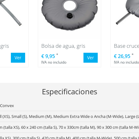
gris
Bolsa de agua, gris
*
*
€ 9,95
€ 26,95
Ver
Ver
IVA no incluido
IVA no incluido
Especificaciones
 Convex
l (XS), Small (S), Medium (M), Medium Extra Wide o Ancha (M-Wide), Large (
m (talla XS), 60 x 240 cm (talla S), 70 x 330cm (talla M), 90 x 300 cm (talla M-W
la XS), 300 cm (talla S), 420 cm (talla M), 400 cm (talla M-Wide), 500 cm (talla 