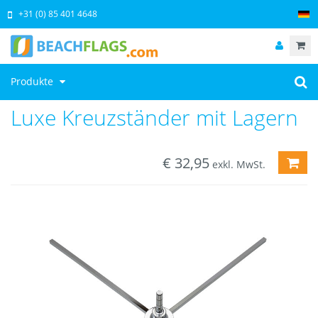
+31 (0) 85 401 4648
Produkte
Luxe Kreuzständer mit Lagern
€
32,95
ZUM
exkl. MwSt.