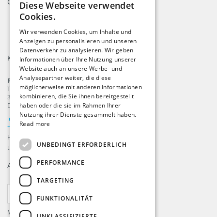
Gütesiegel
Diese Webseite verwendet
ENGLISH
Cookies.
DUTCH
Wir verwenden Cookies, um Inhalte und
Anzeigen zu personalisieren und unseren
GERMAN
Datenverkehr zu analysieren. Wir geben
Kontakt
FRENCH
Informationen über Ihre Nutzung unserer
Website auch an unsere Werbe- und
Analysepartner weiter, die diese
ProFlags B.V.
möglicherweise mit anderen Informationen
Tilbury 8
kombinieren, die Sie ihnen bereitgestellt
3897 AC
,
Zeewolde
haben oder die sie im Rahmen Ihrer
Die Niederlande
Nutzung ihrer Dienste gesammelt haben.
info@beachflags.com
Read more
+31 (0) 85 401 4648
Handelskammer: 92559840
UNBEDINGT ERFORDERLICH
USt-IdNr: NL866099657B01
PERFORMANCE
Anmelden für unseren
Newsletter
TARGETING
ABONNIEREN
FUNKTIONALITÄT
Melden Sie sich an und erhalten Sie die neuesten
UNKLASSIFIZIERTE