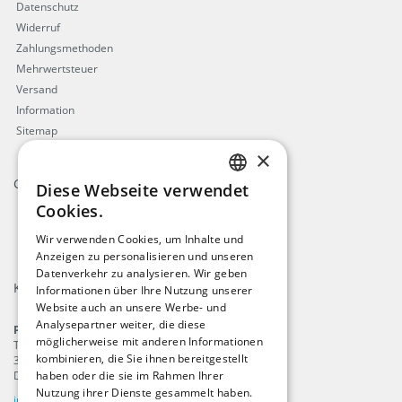
Datenschutz
Widerruf
Zahlungsmethoden
Mehrwertsteuer
Versand
Information
Sitemap
×
Gütesiegel
Diese Webseite verwendet
ENGLISH
Cookies.
DUTCH
Wir verwenden Cookies, um Inhalte und
Anzeigen zu personalisieren und unseren
GERMAN
Datenverkehr zu analysieren. Wir geben
Kontakt
FRENCH
Informationen über Ihre Nutzung unserer
Website auch an unsere Werbe- und
Analysepartner weiter, die diese
ProFlags B.V.
möglicherweise mit anderen Informationen
Tilbury 8
kombinieren, die Sie ihnen bereitgestellt
3897 AC
,
Zeewolde
haben oder die sie im Rahmen Ihrer
Die Niederlande
Nutzung ihrer Dienste gesammelt haben.
info@beachflags.com