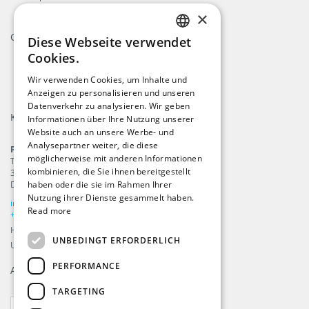
×
Gütesiegel
Diese Webseite verwendet
ENGLISH
Cookies.
DUTCH
Wir verwenden Cookies, um Inhalte und
Anzeigen zu personalisieren und unseren
GERMAN
Datenverkehr zu analysieren. Wir geben
Kontakt
FRENCH
Informationen über Ihre Nutzung unserer
Website auch an unsere Werbe- und
Analysepartner weiter, die diese
ProFlags B.V.
möglicherweise mit anderen Informationen
Tilbury 8
kombinieren, die Sie ihnen bereitgestellt
3897 AC
,
Zeewolde
Die Niederlande
haben oder die sie im Rahmen Ihrer
Nutzung ihrer Dienste gesammelt haben.
info@beachflags.com
Read more
+31 (0) 85 401 4648
Handelskammer: 92559840
UNBEDINGT ERFORDERLICH
USt-IdNr: NL866099657B01
PERFORMANCE
Anmelden für unseren
Newsletter
TARGETING