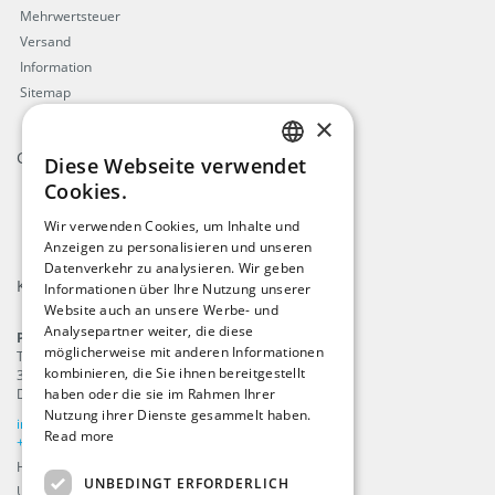
Mehrwertsteuer
Versand
Information
Sitemap
×
Gütesiegel
Diese Webseite verwendet
ENGLISH
Cookies.
DUTCH
Wir verwenden Cookies, um Inhalte und
Anzeigen zu personalisieren und unseren
GERMAN
Datenverkehr zu analysieren. Wir geben
Kontakt
FRENCH
Informationen über Ihre Nutzung unserer
Website auch an unsere Werbe- und
Analysepartner weiter, die diese
ProFlags B.V.
möglicherweise mit anderen Informationen
Tilbury 8
kombinieren, die Sie ihnen bereitgestellt
3897 AC
,
Zeewolde
Die Niederlande
haben oder die sie im Rahmen Ihrer
Nutzung ihrer Dienste gesammelt haben.
info@beachflags.com
Read more
+31 (0) 85 401 4648
Handelskammer: 92559840
UNBEDINGT ERFORDERLICH
USt-IdNr: NL866099657B01