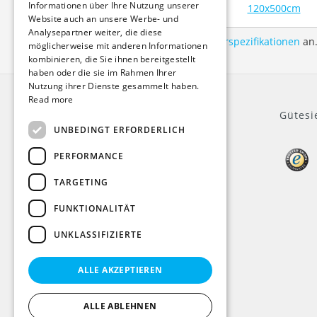
FRENCH
Informationen über Ihre Nutzung unserer
120x500cm
Website auch an unsere Werbe- und
Analysepartner weiter, die diese
Sehen Sie sich hier unsere
Lieferspezifikationen
an
möglicherweise mit anderen Informationen
kombinieren, die Sie ihnen bereitgestellt
haben oder die sie im Rahmen Ihrer
Nutzung ihrer Dienste gesammelt haben.
Read more
Allgemein
Gütesi
UNBEDINGT ERFORDERLICH
Impressum
PERFORMANCE
Über uns
TARGETING
Kundeninformationen
AGB
FUNKTIONALITÄT
Datenschutz
Widerruf
UNKLASSIFIZIERTE
Zahlungsmethoden
Mehrwertsteuer
ALLE AKZEPTIEREN
Versand
Information
ALLE ABLEHNEN
Sitemap