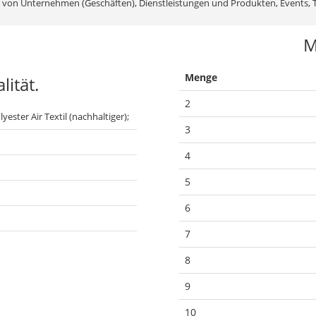
von Unternehmen (Geschäften), Dienstleistungen und Produkten, Events, 
M
Menge
ität.
2
yester Air Textil (nachhaltiger);
3
4
5
6
7
8
9
10