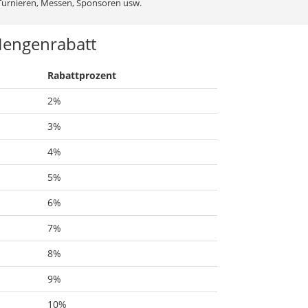
Turnieren, Messen, Sponsoren usw.
engenrabatt
Rabattprozent
2%
3%
4%
5%
6%
7%
8%
9%
10%