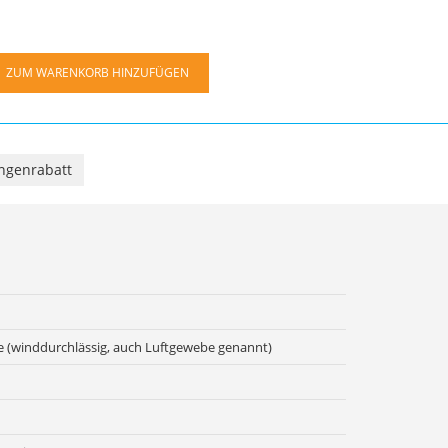
ZUM WARENKORB HINZUFÜGEN
genrabatt
 (winddurchlässig, auch Luftgewebe genannt)