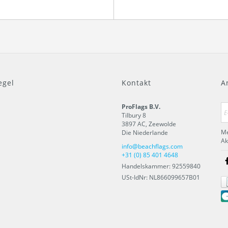
.
egel
Kontakt
A
ProFlags B.V.
Tilbury 8
3897 AC
,
Zeewolde
Me
Die Niederlande
Ak
info@beachflags.com
+31 (0) 85 401 4648
Handelskammer: 92559840
USt-IdNr: NL866099657B01