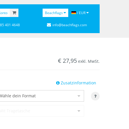
onto
Beachflags
/ EUR
 85 401 4648
info@beachflags.com
€
27,95
exkl. MwSt.
Zusatzinformation