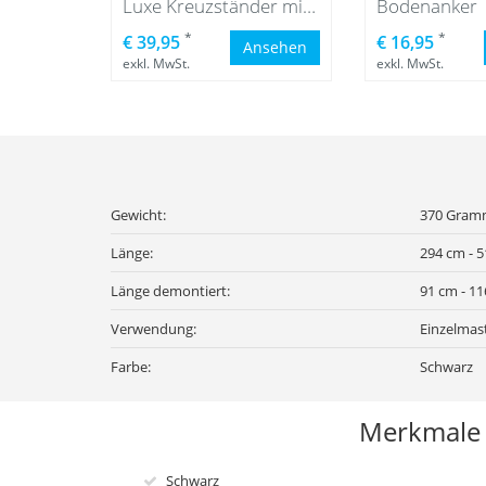
Luxe Kreuzständer mit grauer Wassersack
Bodenanker
*
*
€ 39,95
€ 16,95
Ansehen
exkl. MwSt.
exkl. MwSt.
Gewicht:
370 Gramm
Länge:
294 cm - 
Länge demontiert:
91 cm - 11
Verwendung:
Einzelmas
Farbe:
Schwarz
Merkmale
Schwarz