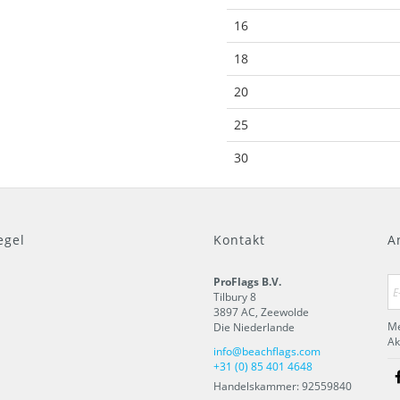
16
18
20
25
30
egel
Kontakt
A
ProFlags B.V.
Tilbury 8
3897 AC
,
Zeewolde
Me
Die Niederlande
Ak
info@beachflags.com
+31 (0) 85 401 4648
Handelskammer: 92559840