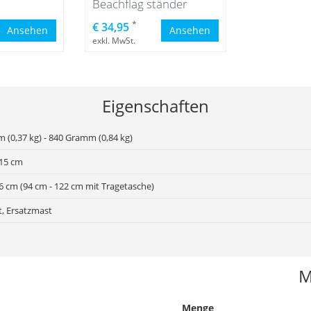
Beachflag ständer
*
€ 34,95
Ansehen
Ansehen
exkl. MwSt.
Eigenschaften
 (0,37 kg) - 840 Gramm (0,84 kg)
515 cm
6 cm (94 cm - 122 cm mit Tragetasche)
t, Ersatzmast
M
Menge