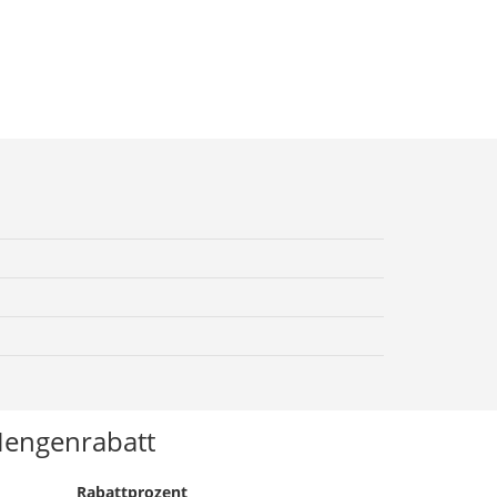
engenrabatt
Rabattprozent