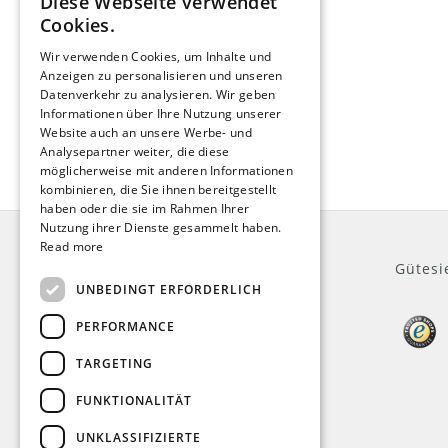
Diese Webseite verwendet
ENGLISH
Cookies.
DUTCH
Wir verwenden Cookies, um Inhalte und
Anzeigen zu personalisieren und unseren
GERMAN
Datenverkehr zu analysieren. Wir geben
FRENCH
Informationen über Ihre Nutzung unserer
Website auch an unsere Werbe- und
Analysepartner weiter, die diese
möglicherweise mit anderen Informationen
kombinieren, die Sie ihnen bereitgestellt
haben oder die sie im Rahmen Ihrer
Nutzung ihrer Dienste gesammelt haben.
Read more
Allgemein
Gütesi
UNBEDINGT ERFORDERLICH
Impressum
PERFORMANCE
Über uns
TARGETING
Kundeninformationen
AGB
FUNKTIONALITÄT
Datenschutz
Widerruf
UNKLASSIFIZIERTE