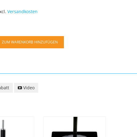
xcl.
Versandkosten
ZUM WARENKORB HINZUFÜGEN
batt
Video