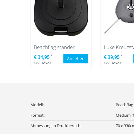
Beachflag ständer
*
*
€ 34,95
€ 39,95
Ansehen
exkl. MwSt.
exkl. MwSt.
Modell:
Beachflag
Format:
Medium (
Abmessungen Druckbereich:
70 x 330c