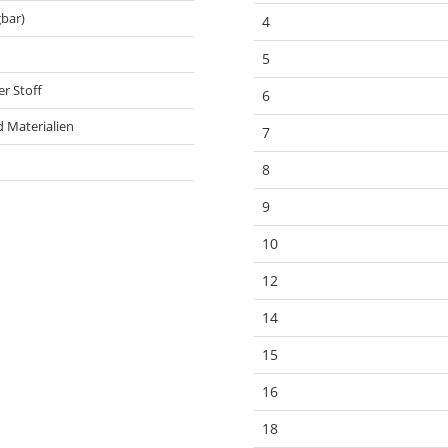
gbar)
4
5
r Stoff
6
 Materialien
7
8
9
10
12
14
15
16
18