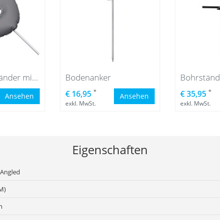
Luxe Kreuzständer mit grauer Wassersack
Bodenanker
Bohrstände
*
*
€ 16,95
€ 35,95
Ansehen
Ansehen
exkl. MwSt.
exkl. MwSt.
Eigenschaften
 Angled
M)
m