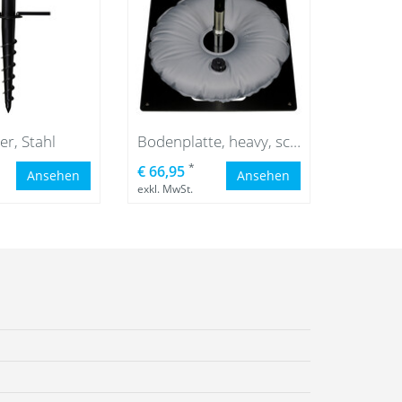
r, Stahl
Bodenplatte, heavy, schwarz mit Wassersack grau
*
€ 66,95
Ansehen
Ansehen
exkl. MwSt.