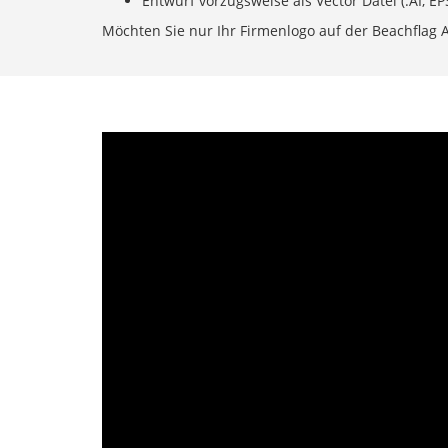
Entwurf vorzugsweise als Vector Datei (.AI, EP
Möchten Sie nur Ihr Firmenlogo auf der Beachflag Ang