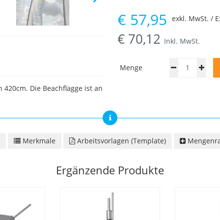
€
57,95
exkl. MwSt. / E
€
70,12
Inkl. MwSt.
Menge
 420cm. Die Beachflagge ist an
Merkmale
Arbeitsvorlagen (Template)
Mengenra
Ergänzende Produkte