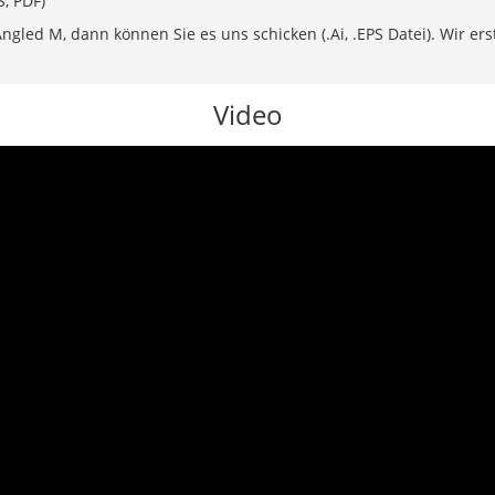
S, PDF)
led M, dann können Sie es uns schicken (.Ai, .EPS Datei). Wir erste
Video