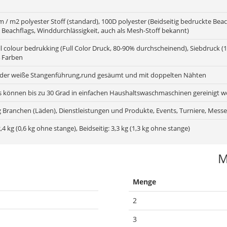
/ m2 polyester Stoff (standard), 100D polyester (Beidseitig bedruckte Beachf
 Beachflags, Winddurchlässigkeit, auch als Mesh-Stoff bekannt)
ull colour bedrukking (Full Color Druck, 80-90% durchscheinend), Siebdruck
 Farben
der weiße Stangenführung,rund gesäumt und mit doppelten Nähten
s können bis zu 30 Grad in einfachen Haushaltswaschmaschinen gereinigt 
 Branchen (Läden), Dienstleistungen und Produkte, Events, Turniere, Messe
2,4 kg (0,6 kg ohne stange), Beidseitig: 3,3 kg (1,3 kg ohne stange)
M
Menge
2
3