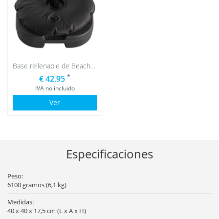
Base rellenable de Beachflag con bolsa de agua negra
*
€ 42,95
IVA no incluido
Ver
Especificaciones
Peso:
6100 gramos (6,1 kg)
Medidas:
40 x 40 x 17,5 cm (L x A x H)