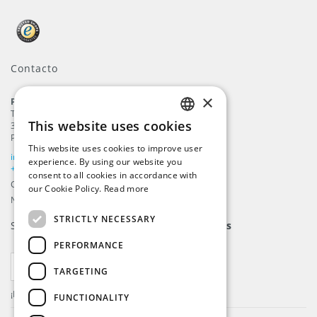
Contacto
×
ProFlags B.V.
Tilbury 8
This website uses cookies
3897 AC
,
Zeewolde
ENGLISH
Países Bajos
This website uses cookies to improve user
DUTCH
info@beachflags.com
experience. By using our website you
+31 (0) 85 401 4648
consent to all cookies in accordance with
GERMAN
Cámara de comercio: 92559840
our Cookie Policy.
Read more
Numéro de IVA: NL866099657B01
FRENCH
STRICTLY NECESSARY
Suscríbase a nuestro
boletín de noticias
PERFORMANCE
SUSCRIBIRSE
TARGETING
¡Regístrese ya actualizaciones y mucho más.
FUNCTIONALITY