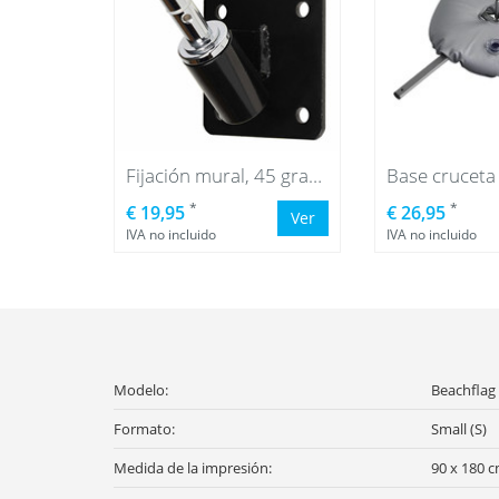
Fijación mural, 45 grados
*
*
€ 19,95
€ 26,95
Ver
IVA no incluido
IVA no incluido
Modelo:
Beachflag 
Formato:
Small (S)
Medida de la impresión:
90 x 180 