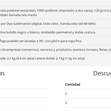
tela poliéster (estándar), 100D poliéster (impresión a dos caras), 120 gr/m2 p
ambién llamada tela mesh)
por Dye Sublimation (digital, todo color, translucidez del 80-90%)
ntre bolsillo negro o blanco, dobladillo perimetral y doble costura.
lags pueden ser lavadas a 30º, con jabón para ropa fina
de empresas (comercios), servicios y productos, eventos, torneos, ferias, e
ple: 2,1 kg (0,4 sin asta) Lateral doble: 2,7 kg (1 kg sin asta)
as
Descu
Cantidad
2
3