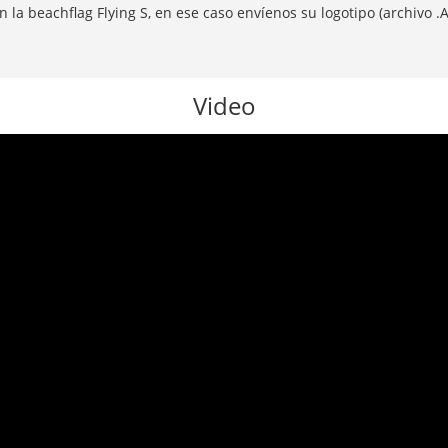
 la beachflag Flying S, en ese caso envíenos su logotipo (archivo .
Video