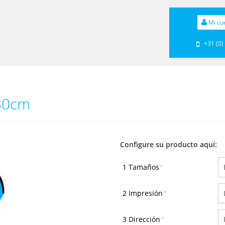
Mi cu
+31 (0)
180cm
Configure su producto aquí:
1 Tamaños
*
2 Impresión
*
3 Dirección
*