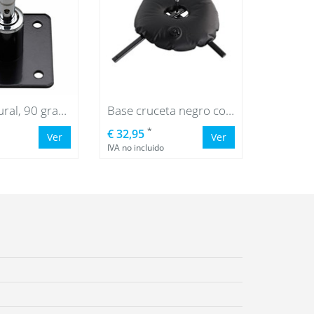
Fijación Mural, 90 grados
Base cruceta negro con bolsa de agua negro
*
€ 32,95
Ver
Ver
IVA no incluido