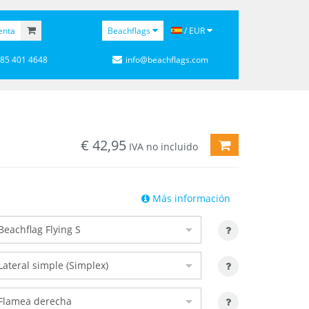
enta
Beachflags
/ EUR
 85 401 4648
info@beachflags.com
€
42,95
AÑADIR A LA CE
IVA no incluido
Más información