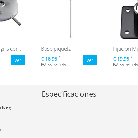
Base cruceta gris con bolsa de agua gris
Base piqueta
*
*
€ 16,95
€ 19,95
Ver
Ver
IVA no incluido
IVA no incluido
Especificaciones
Flying
cm