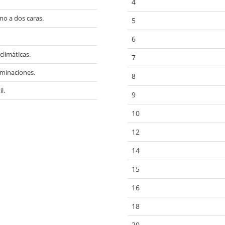
4
mo a dos caras.
5
6
climáticas.
7
erminaciones.
8
l.
9
10
12
14
15
16
18
20