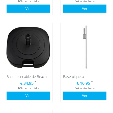
IVA no incluido
IVA no incluido
Ver
Ver
Base rellenable de Beachflag
Base piqueta
*
*
€ 34,95
€ 16,95
IVA no incluido
IVA no incluido
Ver
Ver