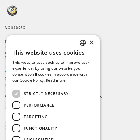
Contacto
×
ProFlags B.V.
Tilbury 8
This website uses cookies
3897 AC
,
Zeewolde
ENGLISH
Países Bajos
This website uses cookies to improve user
DUTCH
info@beachflags.com
experience. By using our website you
+31 (0) 85 401 4648
consent to all cookies in accordance with
GERMAN
Cámara de comercio: 92559840
our Cookie Policy.
Read more
Numéro de IVA: NL866099657B01
FRENCH
STRICTLY NECESSARY
Suscríbase a nuestro
boletín de noticias
PERFORMANCE
SUSCRIBIRSE
TARGETING
¡Regístrese ya actualizaciones y mucho más.
FUNCTIONALITY
UNCLASSIFIED