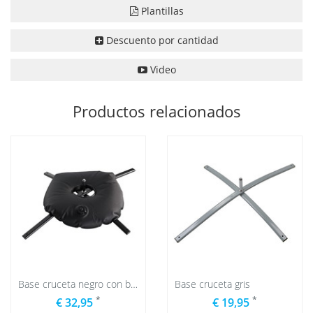
Plantillas
Descuento por cantidad
Video
Productos relacionados
Base cruceta negro con bolsa de agua negro
Base cruceta gris
*
*
€ 32,95
€ 19,95