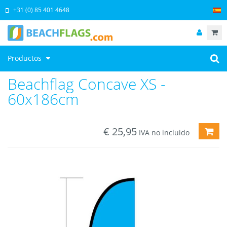
+31 (0) 85 401 4648
Productos
Beachflag Concave XS -
60x186cm
€
25,95
AÑA
IVA no incluido