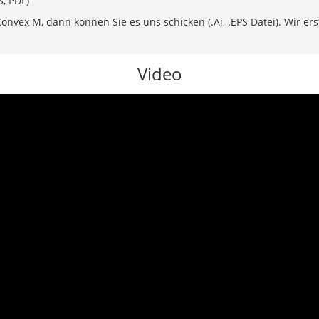
S, PDF)
nvex M, dann können Sie es uns schicken (.Ai, .EPS Datei). Wir erste
Video