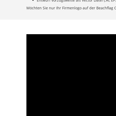
Entwurf vorzugsweise als Vector Datei (.AI, EP
Möchten Sie nur Ihr Firmenlogo auf der Beachflag Co