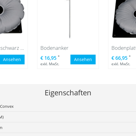
Bodenplatte, schwarz mit Wassersack grau
Bodenanker
*
*
€ 16,95
€ 66,95
Ansehen
Ansehen
exkl. MwSt.
exkl. MwSt.
Eigenschaften
 Convex
M)
cm