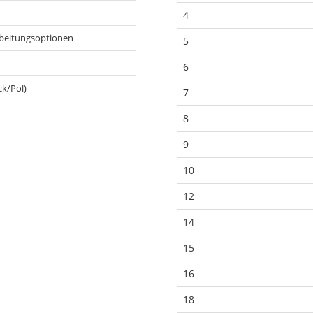
4
rbeitungsoptionen
5
6
ck/Pol)
7
8
9
10
12
14
15
16
18