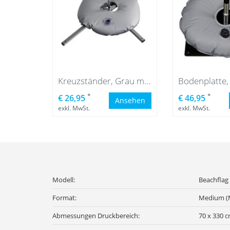
Kreuzständer, Grau mit grauer Wassersack
*
*
€ 26,95
€ 46,95
Ansehen
exkl. MwSt.
exkl. MwSt.
Modell:
Beachflag
Format:
Medium (
Abmessungen Druckbereich:
70 x 330 