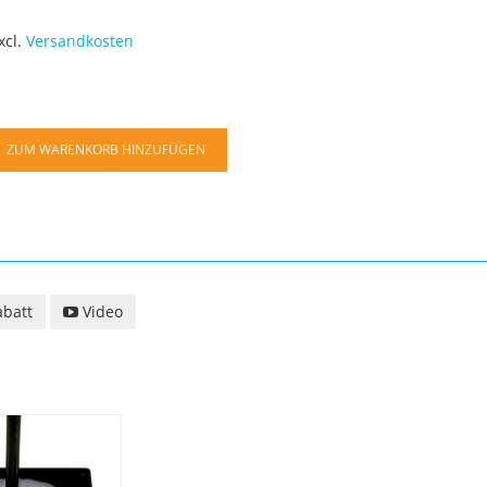
xcl.
Versandkosten
ZUM WARENKORB HINZUFÜGEN
batt
Video