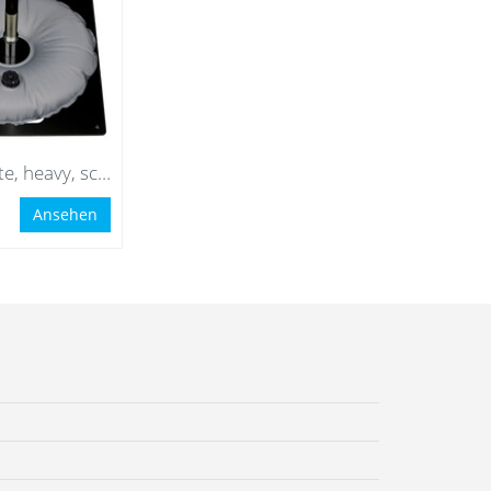
Bodenplatte, heavy, schwarz mit Wassersack grau
Ansehen