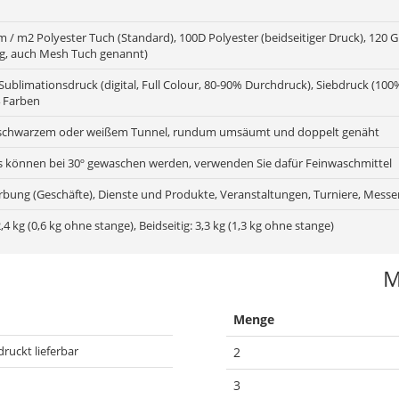
/ m2 Polyester Tuch (Standard), 100D Polyester (beidseitiger Druck), 120 Gr
ig, auch Mesh Tuch genannt)
Sublimationsdruck (digital, Full Colour, 80-90% Durchdruck), Siebdruck (1
 Farben
schwarzem oder weißem Tunnel, rundum umsäumt und doppelt genäht
s können bei 30º gewaschen werden, verwenden Sie dafür Feinwaschmittel
bung (Geschäfte), Dienste und Produkte, Veranstaltungen, Turniere, Messe
2,4 kg (0,6 kg ohne stange), Beidseitig: 3,3 kg (1,3 kg ohne stange)
M
Menge
druckt lieferbar
2
3