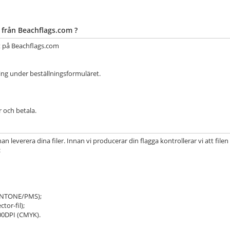
t från Beachflags.com ?
lt på Beachflags.com
tning under beställningsformuläret.
 och betala.
 leverera dina filer. Innan vi producerar din flagga kontrollerar vi att filen
:
PANTONE/PMS);
tor-fil);
300DPI (CMYK).