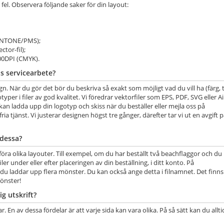
 fel. Observera följande saker för din layout:
PANTONE/PMS);
ctor-fil);
300DPI (CMYK).
s servicearbete?
. När du gör det bör du beskriva så exakt som möjligt vad du vill ha (färg, t
typer i filer av god kvalitet. Vi föredrar vektorfiler som EPS, PDF, SVG eller Ai
 kan ladda upp din logotyp och skiss när du beställer eller mejla oss på
ria tjänst. Vi justerar designen högst tre gånger, därefter tar vi ut en avgift 
 dessa?
llföra olika layouter. Till exempel, om du har beställt två beachflaggor och du
iler under eller efter placeringen av din beställning, i ditt konto. På
du laddar upp flera mönster. Du kan också ange detta i filnamnet. Det finns
önster!
ig utskrift?
En av dessa fördelar är att varje sida kan vara olika. På så sätt kan du allti