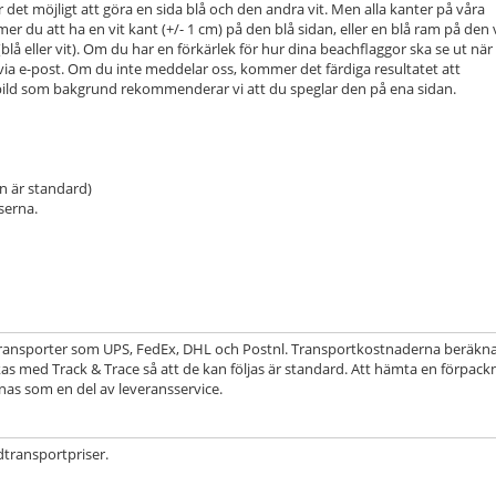
 det möjligt att göra en sida blå och den andra vit. Men alla kanter på våra
r du att ha en vit kant (+/- 1 cm) på den blå sidan, eller en blå ram på den 
 eller vit). Om du har en förkärlek för hur dina beachflaggor ska se ut när
 via e-post. Om du inte meddelar oss, kommer det färdiga resultatet att
ild som bakgrund rekommenderar vi att du speglar den på ena sidan.
n är standard)
serna.
ga transporter som UPS, FedEx, DHL och Postnl. Transportkostnaderna beräkn
as med Track & Trace så att de kan följas är standard. Att hämta en förpack
nas som en del av leveransservice.
dtransportpriser.