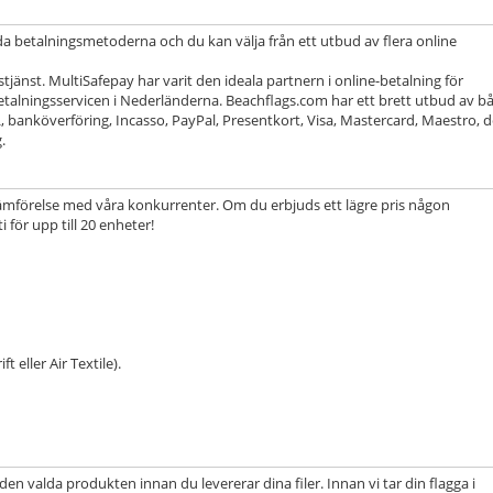
a betalningsmetoderna och du kan välja från ett utbud av flera online
änst. MultiSafepay har varit den ideala partnern i online-betalning för
talningsservicen i Nederländerna. Beachflags.com har ett brett utbud av b
 banköverföring, Incasso, PayPal, Presentkort, Visa, Mastercard, Maestro, 
.
 i jämförelse med våra konkurrenter. Om du erbjuds ett lägre pris någon
 för upp till 20 enheter!
t eller Air Textile).
n valda produkten innan du levererar dina filer. Innan vi tar din flagga i