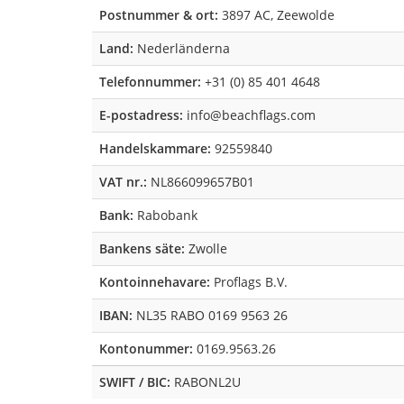
Postnummer & ort:
3897 AC, Zeewolde
Land:
Nederländerna
Telefonnummer:
+31 (0) 85 401 4648
E-postadress:
info@beachflags.com
Handelskammare:
92559840
VAT nr.:
NL866099657B01
Bank:
Rabobank
Bankens säte:
Zwolle
Kontoinnehavare:
Proflags B.V.
IBAN:
NL35 RABO 0169 9563 26
Kontonummer:
0169.9563.26
SWIFT / BIC:
RABONL2U