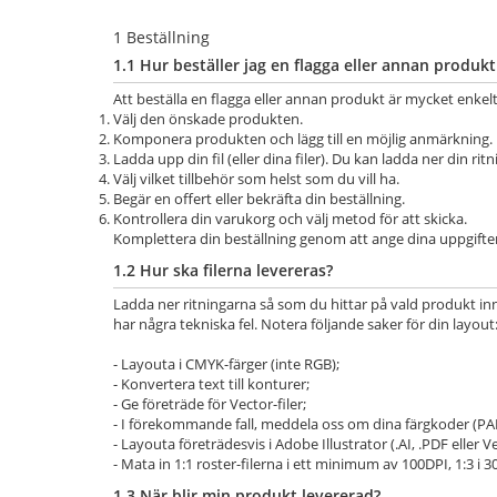
1 Beställning
1.1 Hur beställer jag en flagga eller annan produk
Att beställa en flagga eller annan produkt är mycket enke
Välj den önskade produkten.
Komponera produkten och lägg till en möjlig anmärkning.
Ladda upp din fil (eller dina filer). Du kan ladda ner din ri
Välj vilket tillbehör som helst som du vill ha.
Begär en offert eller bekräfta din beställning.
Kontrollera din varukorg och välj metod för att skicka.
Komplettera din beställning genom att ange dina uppgifter
1.2 Hur ska filerna levereras?
Ladda ner ritningarna så som du hittar på vald produkt innan
har några tekniska fel. Notera följande saker för din layout
- Layouta i CMYK-färger (inte RGB);
- Konvertera text till konturer;
- Ge företräde för Vector-filer;
- I förekommande fall, meddela oss om dina färgkoder (
- Layouta företrädesvis i Adobe Illustrator (.AI, .PDF eller Vec
- Mata in 1:1 roster-filerna i ett minimum av 100DPI, 1:3 i 
1.3 När blir min produkt levererad?