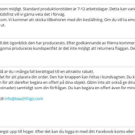
bt som möjligt. Standard produktionstiden är 7-12 arbetsdagar. Detta kan vari
frist vill vi gärna veta det i förväg.
s.com. Vi kommer att skicka tillbehören med din beställning. Om du vill ta em
ut.
till det ögonblick den har producerats. Efter godkännande av filerna kommer
orna produceras kundspecifikt är det inte möjligt att returnera flaggan. De
 är du i många fall berättigad till en attraktiv rabatt.
llet för att placera din order. Den här knappen kan hittas i kundvagnen. Du 
för att därefter begära en offert på dina objekt. Glöm inte att också ge din
stnader) samtidigt som din förfrågan. Du kan begära en offert även för min
ill
info@beachflags.com
ngst upp till höger. Efter det kan du logga in med ditt Facebook-konto eller