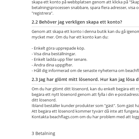
skapa ett konto på webbplatsen genom att klicka på "Ska
betalningsprocessen snabbare, spara flera adresser, visa oc
"registrera".
2.2 Behöver jag verkligen skapa ett konto?
Genom att skapa ett konto i denna butik kan du gå igenom 
mycket mer. Om du har ett konto kan du:
- Enkelt göra upprepade köp.
- Visa dina beställningar.
- Enkelt ladda upp filer senare.
- Ändra dina uppgifter.
- Håll dig informerad om de senaste nyheterna om beachfla
2.3 Jag har glömt mitt lösenord. Hur kan jag lösa d
Om du har glömt ditt lösenord, kan du enkelt begära ett n
begära ett nytt lösenord genom att fylla i din e-postadress
ditt lösenord.
Ibland beställer kunder produkter som "gäst". Som gäst har 
Att begära ett lösenord kommer tyvärr då inte att fungera
Kontakta beachflags.com om du har problem med att logg
3 Betalning