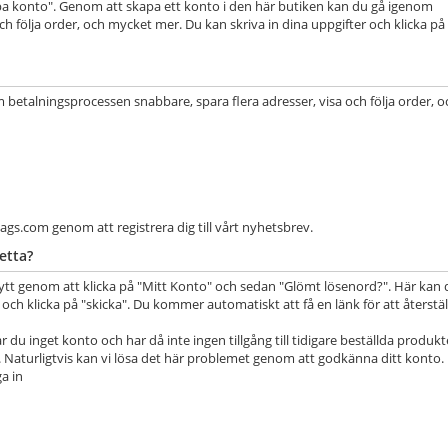
pa konto". Genom att skapa ett konto i den här butiken kan du gå igenom
h följa order, och mycket mer. Du kan skriva in dina uppgifter och klicka på
betalningsprocessen snabbare, spara flera adresser, visa och följa order, o
gs.com genom att registrera dig till vårt nyhetsbrev.
etta?
ytt genom att klicka på "Mitt Konto" och sedan "Glömt lösenord?". Här kan 
 och klicka på "skicka". Du kommer automatiskt att få en länk för att återstäl
du inget konto och har då inte ingen tillgång till tidigare beställda produkt
. Naturligtvis kan vi lösa det här problemet genom att godkänna ditt konto.
a in