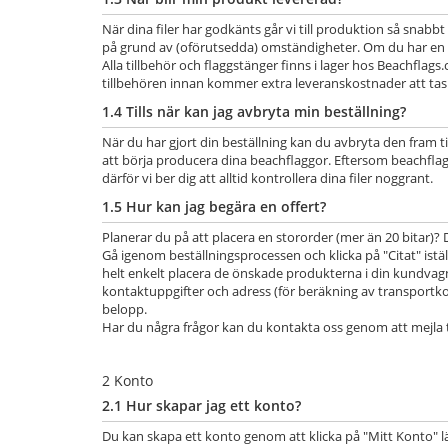
När dina filer har godkänts går vi till produktion så snab
på grund av (oförutsedda) omständigheter. Om du har en tids
Alla tillbehör och flaggstänger finns i lager hos Beachflag
tillbehören innan kommer extra leveranskostnader att tas 
1.4 Tills när kan jag avbryta min beställning?
När du har gjort din beställning kan du avbryta den fram 
att börja producera dina beachflaggor. Eftersom beachflagg
därför vi ber dig att alltid kontrollera dina filer noggrant.
1.5 Hur kan jag begära en offert?
Planerar du på att placera en stororder (mer än 20 bitar)? Då
Gå igenom beställningsprocessen och klicka på "Citat" istä
helt enkelt placera de önskade produkterna i din kundvagn 
kontaktuppgifter och adress (för beräkning av transportko
belopp.
Har du några frågor kan du kontakta oss genom att mejla t
2 Konto
2.1 Hur skapar jag ett konto?
Du kan skapa ett konto genom att klicka på "Mitt Konto" lä