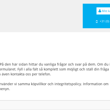
Mitt k
+31 (0)
 På den här sidan hittar du vanliga frågor och svar på dem. Om du 
ormuläret. Fyll i alla fält så komplett som möjligt och ställ din fråga
n även kontakta oss per telefon.
nvänder vi samma köpvillkor och integritetspolicy. Information om
menyn.