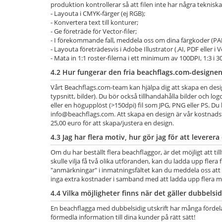
produktion kontrollerar så att filen inte har några tekniska
- Layouta i CMYK-färger (ej RGB);
- Konvertera text till konturer;
- Ge företräde för Vector-filer;
- I förekommande fall, meddela oss om dina färgkoder (
- Layouta företrädesvis i Adobe Illustrator (.AI, PDF eller i Ve
- Mata in 1:1 roster-filerna i ett minimum av 100DPI, 1:3 i 
4.2 Hur fungerar den fria beachflags.com-designen
Vårt Beachflags.com-team kan hjälpa dig att skapa en design
typsnitt, bilder). Du bör också tillhandahålla bilder och logo
eller en högupplöst (>150dpi) fil som JPG, PNG eller PS. Du
info@beachflags.com
. Att skapa en design är vår kostnadsf
25,00 euro för att skapa/justera en design.
4.3 Jag har flera motiv, hur gör jag för att leverera
Om du har beställt flera beachflaggor, är det möjligt att ti
skulle vilja få två olika utföranden, kan du ladda upp flera f
"anmärkningar" i inmatningsfältet kan du meddela oss att 
inga extra kostnader i samband med att ladda upp flera m
4.4 Vilka möjligheter finns när det gäller dubbelsid
En beachflagga med dubbelsidig utskrift har många fördelar. 
förmedla information till dina kunder på rätt sätt!