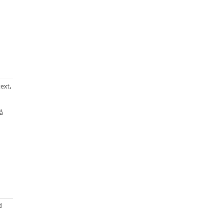
ext,
på
d