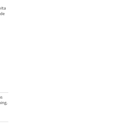
vita
 de
as
ning,