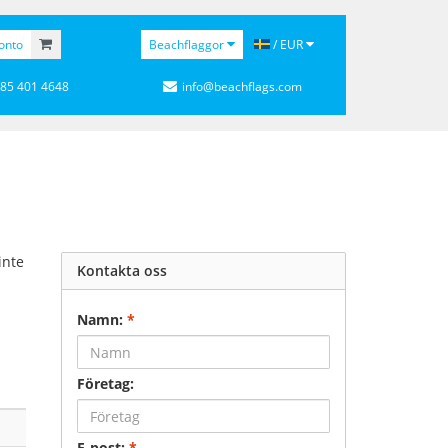
onto
Beachflaggor
/ EUR
 85 401 4648
info@beachflags.com
inte
Kontakta oss
Namn:
*
Företag:
E-post:
*