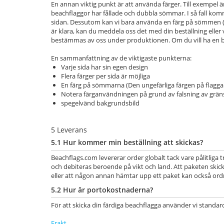
En annan viktig punkt är att använda färger. Till exempel är
beachflaggor har fållade och dubbla sömmar. I så fall komme
sidan. Dessutom kan vi bara använda en färg på sömmen (blå
är klara, kan du meddela oss det med din beställning eller
bestämmas av oss under produktionen. Om du vill ha en b
En sammanfattning av de viktigaste punkterna:
Varje sida har sin egen design
Flera färger per sida är möjliga
En färg på sömmarna (Den ungefärliga färgen på flagga
Notera färganvändningen på grund av falsning av grän
spegelvänd bakgrundsbild
5 Leverans
5.1 Hur kommer min beställning att skickas?
Beachflags.com levererar order globalt tack vare pålitli
och debiteras beroende på vikt och land. Att paketen skick
eller att någon annan hämtar upp ett paket kan också ord
5.2 Hur är portokostnaderna?
För att skicka din färdiga beachflagga använder vi standar
Frakt