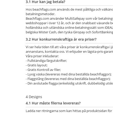
3.1 Hur kan jag betala?
Hos beachflags.com används de mest pålitliga och välkänd
betalningsmetoder.
Beachflags.com använder MultiSafepay som vår betalningstj
webbshoppar i över 12 år, och är den snabbast växande be
holländska och utländska online-betalningssätt som iDEAL,
belgiska Mister Cash, den tyska Giropay och SofortBanking
3.2 Hur konkurrenskraftiga är era priser?
Vi ser hela tiden till att våra priser är konkurrenskraftiga
annanstans, kontakta oss. Vi erbjuder en lägsta-pris-garanti
Våra priser inkluderar:
- Fullständiga färgutskrifter;
- Gratis layout;
- Gratis Kontroll av filer;
- Lyxig väska (levereras med dina beställda beachflaggor);
- Flaggstång (levereras med dina beställda beachflaggor);
- Din avslutade flagga (enkelsidig utskrift, dubbelsidig utskrif
4 Designs
4.1 Hur måste filerna levereras?
Ladda ner ritningarna som kan hittas på produktsidan för de